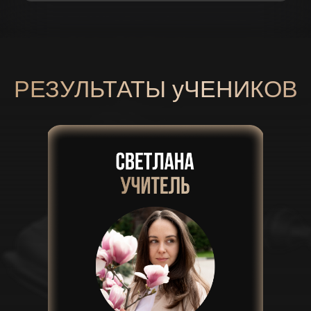
Запишитесь на интенсив,
получите пошаговый
план
первой сделки и начните
зарабатывать уже через 5
дней!