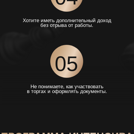
ВЕБИНАР 1
Какие сайты торгов выбрать и как
пройти регистрацию?
Аукцион или публичное предложение -
что это такое?
Что нужно сделать, чтобы принять
участие в торгах?
ВЕБИНАР 2
Какую недвижимость можно и нужно
покупать на торгах?
Как рассчитать доходность
недвижимости ДО покупки
Пример анализа на конкретных
объектах
НАЧАТЬ ЗАРАБАТЫВАТЬ