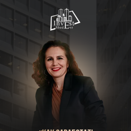
«Как заработать
на недвижимости с торгов Без
опыта и больших денег»
Научитесь находить ликвидные объекты
,
проверять их на риски и
покупать со
скидкой до 80%
— чтобы перепродать с
прибылью или получать пассивный доход