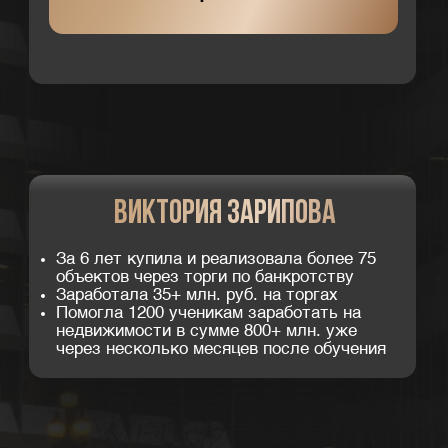
ИНТЕНСИВ ДЛЯ ВАС, ЕСЛИ:
01
Хотите иметь пассивный доход,
но не знаете, с чего начать.
02
Нет стартового капитала
или он небольшой.