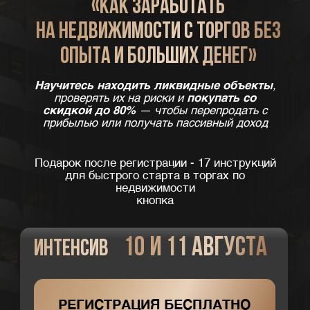
Подарок после регистрации - 17 инструкций
для быстрого старта в торгах по
недвижимости
кнопка
10 и 11 августа
Интенсив
РЕГИСТРАЦИЯ БЕСПЛАТНО
ВИКТОРИЯ ЗАРИПОВА
За 6 лет купила и реализовала более 75
объектов через торги по банкротству
Заработала 35+ млн. руб. на торгах
Помогла 1200 ученикам заработать на
недвижимости в сумме 800+ млн. уже
через несколько месяцев после обучения