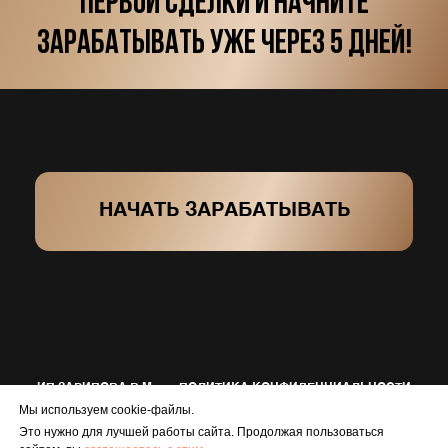
ИП ЗАРИПОВА В.М.
ПОЛИТИКА КОНФИДЕНЦИАЛЬНОСТИ
Мы используем cookie-файлы.
ДОГОВОР-ОФЕРТА
СОГЛАСИЕ НА ОБРАБОТКУ ПД
Это нужно для лучшей работы сайта. Продолжая пользоваться
ИНН: 165505000683
ОГРНИП: 321732500019312